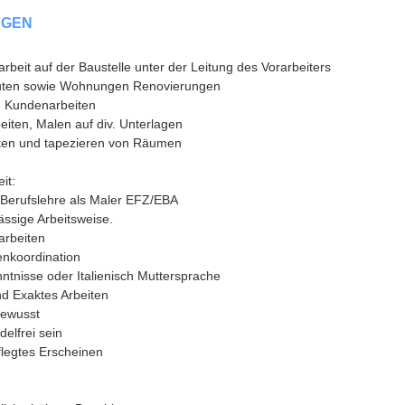
NGEN
arbeit auf der Baustelle unter der Leitung des Vorarbeiters
uten sowie Wohnungen Renovierungen
d Kundenarbeiten
eiten, Malen auf div. Unterlagen
iten und tapezieren von Räumen
it:
Berufslehre als Maler EFZ/EBA
lässige Arbeitsweise.
arbeiten
enkoordination
ntnisse oder Italienisch Muttersprache
nd Exaktes Arbeiten
bewusst
delfrei sein
flegtes Erscheinen