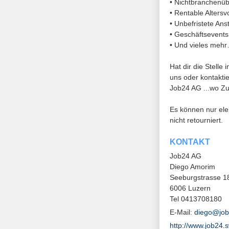
• Nichtbranchenüb
• Rentable Altersv
• Unbefristete Ans
• Geschäftsevents
• Und vieles meh
Hat dir die Stelle
uns oder kontakti
Job24 AG ...wo Z
Es können nur el
nicht retourniert.
KONTAKT
Job24 AG
Diego Amorim
Seeburgstrasse 1
6006 Luzern
Tel 0413708180
E-Mail:
diego@job
http://www.job24.