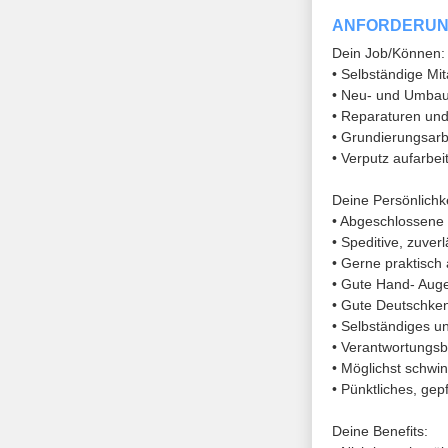
ANFORDERU
Dein Job/Können:
• Selbständige Mit
• Neu- und Umba
• Reparaturen un
• Grundierungsarb
• Verputz aufarbe
Deine Persönlichke
• Abgeschlossene 
• Speditive, zuver
• Gerne praktisch 
• Gute Hand- Aug
• Gute Deutschken
• Selbständiges u
• Verantwortungs
• Möglichst schwin
• Pünktliches, gep
Deine Benefits: