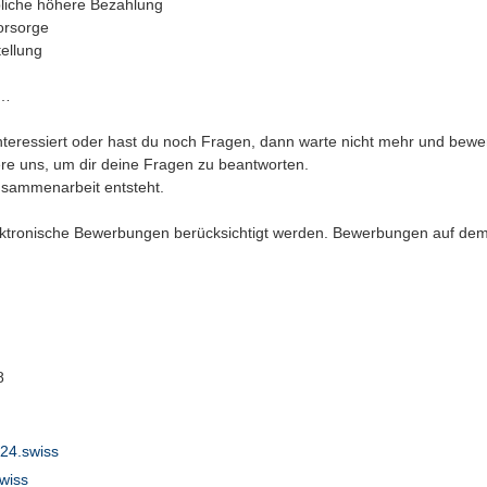
liche höhere Bezahlung
orsorge
tellung
r…
 interessiert oder hast du noch Fragen, dann warte nicht mehr und bewer
ere uns, um dir deine Fragen zu beantworten.
usammenarbeit entsteht.
ektronische Bewerbungen berücksichtigt werden. Bewerbungen auf de
8
24.swiss
swiss