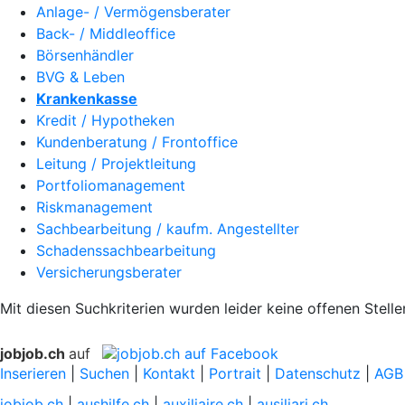
Anlage- / Vermögensberater
Back- / Middleoffice
Börsenhändler
BVG & Leben
Krankenkasse
Kredit / Hypotheken
Kundenberatung / Frontoffice
Leitung / Projektleitung
Portfoliomanagement
Riskmanagement
Sachbearbeitung / kaufm. Angestellter
Schadenssachbearbeitung
Versicherungsberater
Mit diesen Suchkriterien wurden leider keine offenen Stell
jobjob.ch
auf
Inserieren
|
Suchen
|
Kontakt
|
Portrait
|
Datenschutz
|
AGB
jobjob.ch
|
aushilfe.ch
|
auxiliaire.ch
|
ausiliari.ch