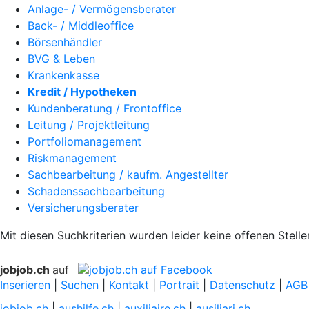
Anlage- / Vermögensberater
Back- / Middleoffice
Börsenhändler
BVG & Leben
Krankenkasse
Kredit / Hypotheken
Kundenberatung / Frontoffice
Leitung / Projektleitung
Portfoliomanagement
Riskmanagement
Sachbearbeitung / kaufm. Angestellter
Schadenssachbearbeitung
Versicherungsberater
Mit diesen Suchkriterien wurden leider keine offenen Stell
jobjob.ch
auf
Inserieren
|
Suchen
|
Kontakt
|
Portrait
|
Datenschutz
|
AGB
jobjob.ch
|
aushilfe.ch
|
auxiliaire.ch
|
ausiliari.ch