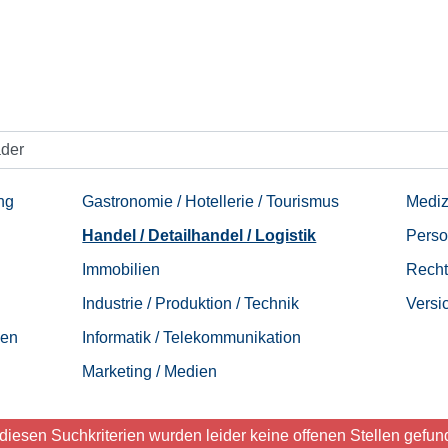
che
ng
Gastronomie / Hotellerie / Tourismus
Mediz
Handel / Detailhandel / Logistik
Perso
Immobilien
Recht
Industrie / Produktion / Technik
Versi
zen
Informatik / Telekommunikation
Marketing / Medien
 diesen Suchkriterien wurden leider keine offenen Stellen gefun